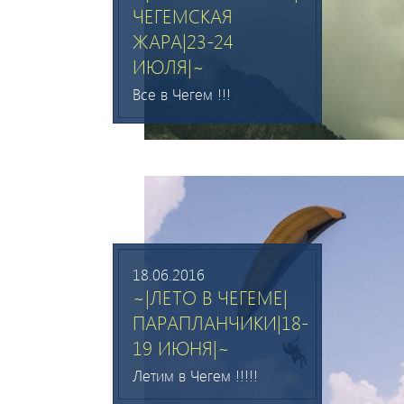
ЧЕГЕМСКАЯ
ЖАРА|23-24
ИЮЛЯ|~
Все в Чегем !!!
18.06.2016
~|ЛЕТО В ЧЕГЕМЕ|
ПАРАПЛАНЧИКИ|18-
19 ИЮНЯ|~
Летим в Чегем !!!!!