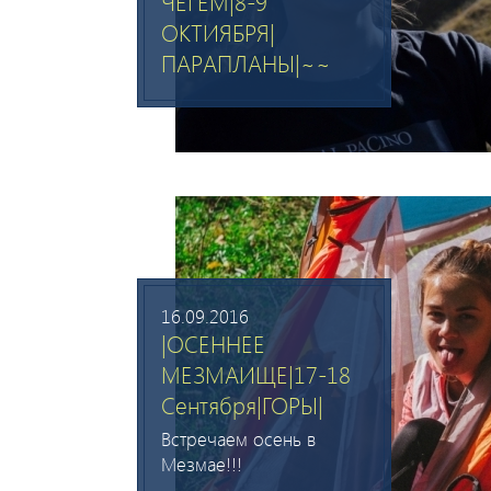
ЧЕГЕМ|8-9
ОКТИЯБРЯ|
ПАРАПЛАНЫ|~~
16.09.2016
|ОСЕННЕЕ
МЕЗМАИЩЕ|17-18
Сентября|ГОРЫ|
Встречаем осень в
Мезмае!!!