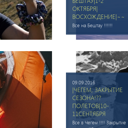
БЕШТАУ|1-2
ОКТЯБРЯ|
ВОСХОЖДЕНИЕ|~~
Все на Бештау !!!!!!
09.09.2016
|ЧЕГЕМ, ЗАКРЫТИЕ
СЕЗОНА!??
ПОЛЕТОВ|10-
11СЕНТЯБРЯ
Все в Чегем !!!! Закрытие