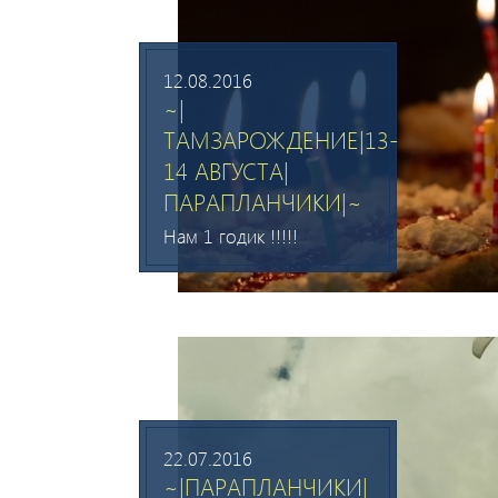
12.08.2016
~|
ТАМЗАРОЖДЕНИЕ|13-
14 АВГУСТА|
ПАРАПЛАНЧИКИ|~
Нам 1 годик !!!!!
22.07.2016
~|ПАРАПЛАНЧИКИ|