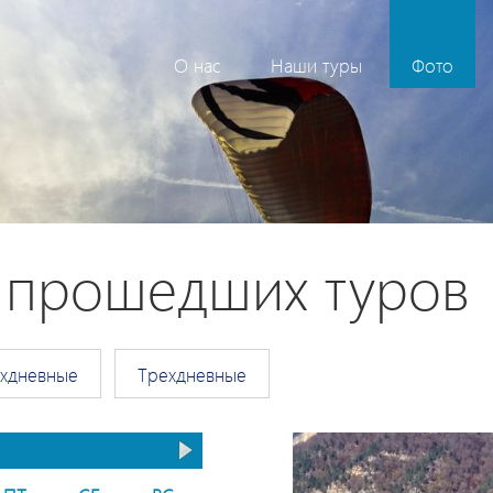
О нас
Наши туры
Фото
с прошедших туров
хдневные
Трехдневные