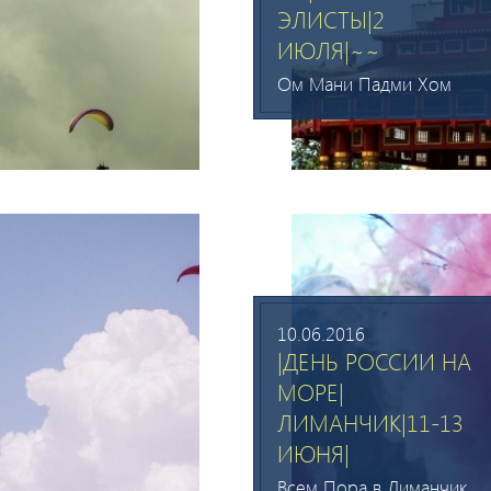
ЭЛИСТЫ|2
ИЮЛЯ|~~
Ом Мани Падми Хом
10.06.2016
|ДЕНЬ РОССИИ НА
МОРЕ|
ЛИМАНЧИК|11-13
ИЮНЯ|
Всем Пора в Лиманчик