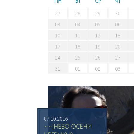
ПН
ВТ
СР
ЧТ
27
28
29
30
03
04
05
06
10
11
12
13
17
18
19
20
24
25
26
27
31
01
02
03
07.10.2016
~~|НЕБО ОСЕНИ