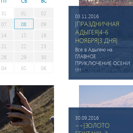
ПТ
СБ
ВС
31
01
02
03.11.2016
|ПРАЗДНИЧНАЯ
07
08
09
АДЫГЕЯ|4-6
14
15
16
НОЯБРЯ|3 ДНЯ|
21
22
23
Все в Адыгею на
ГЛАВНОЕ
28
29
30
ПРИКЛЮЧЕНИЕ ОСЕНИ
04
05
06
!!!!
30.09.2016
~~|ЗОЛОТО